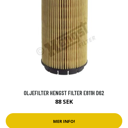
OLJEFILTER HENGST FILTER E811H D62
88 SEK
MER INFO!