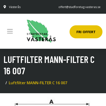
Västerås
offert@stadforetag-vasteras.se
FRI OFFERT
LUFTFILTER MANN-FILTER C
16 007
Luftfilter MANN-FILTER C 16 007