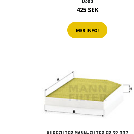
D369
425 SEK
MER INFO!
KUPÉFILTER MANN-FILTER FP 32 007