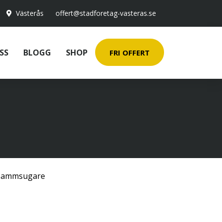
Västerås
offert@stadforetag-vasteras.se
SS
BLOGG
SHOP
FRI OFFERT
ammsugare