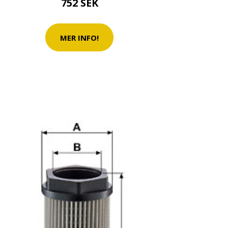
752 SEK
MER INFO!