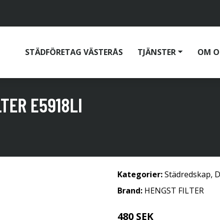
STÄDFÖRETAG VÄSTERÅS
TJÄNSTER
OM O
TER E5918LI
Kategorier:
Städredskap
,
D
Brand:
HENGST FILTER
480 SEK