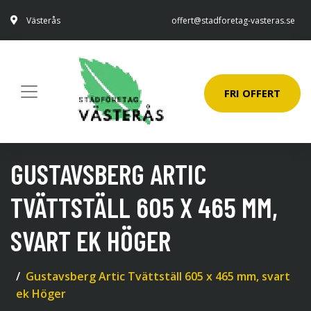
Västerås
offert@stadforetag-vasteras.se
FRI OFFERT
GUSTAVSBERG ARTIC
TVÄTTSTÄLL 605 X 465 MM,
SVART EK HÖGER
Gustavsberg Artic Tvättställ 605 x 465 mm, svart
ek Höger