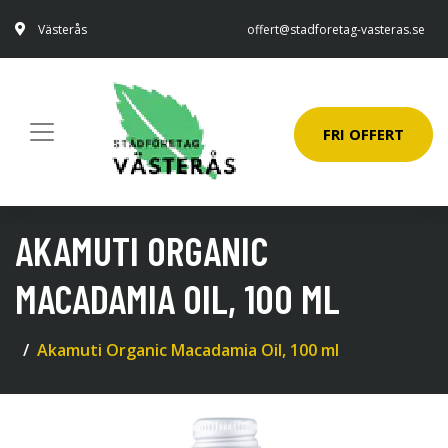
Västerås
offert@stadforetag-vasteras.se
FRI OFFERT
AKAMUTI ORGANIC
MACADAMIA OIL, 100 ML
Akamuti Organic Macadamia Oil, 100 ml