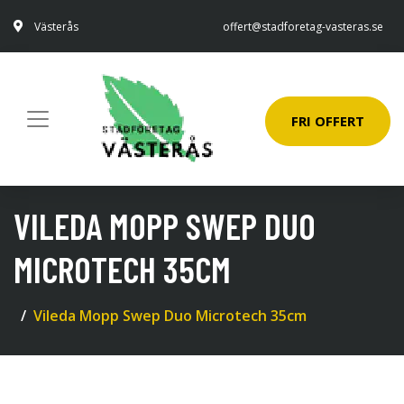
Västerås
offert@stadforetag-vasteras.se
FRI OFFERT
VILEDA MOPP SWEP DUO
MICROTECH 35CM
Vileda Mopp Swep Duo Microtech 35cm