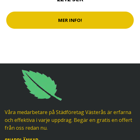
MER INFO!
Våra medarbetare på Städföretag Västerås är erfarna
och effektiva i varje uppdrag. Begär en gratis en offert
från oss redan nu.