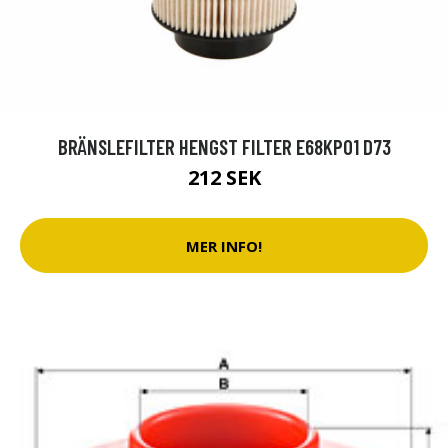
BRÄNSLEFILTER HENGST FILTER E68KP01 D73
212 SEK
MER INFO!