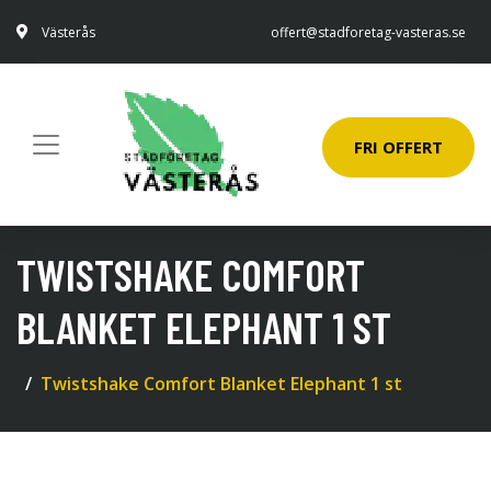
Västerås
offert@stadforetag-vasteras.se
FRI OFFERT
TWISTSHAKE COMFORT
BLANKET ELEPHANT 1 ST
Twistshake Comfort Blanket Elephant 1 st