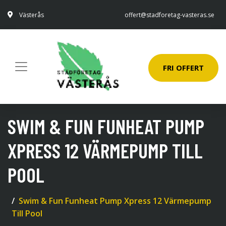
Västerås
offert@stadforetag-vasteras.se
FRI OFFERT
SWIM & FUN FUNHEAT PUMP
XPRESS 12 VÄRMEPUMP TILL
POOL
Swim & Fun Funheat Pump Xpress 12 Värmepump
Till Pool