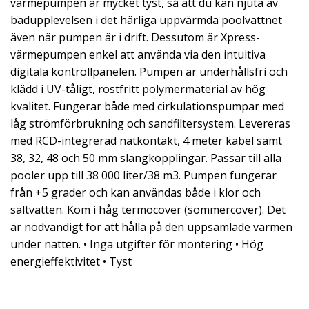
värmepumpen är mycket tyst, så att du kan njuta av
badupplevelsen i det härliga uppvärmda poolvattnet
även när pumpen är i drift. Dessutom är Xpress-
värmepumpen enkel att använda via den intuitiva
digitala kontrollpanelen. Pumpen är underhållsfri och
klädd i UV-tåligt, rostfritt polymermaterial av hög
kvalitet. Fungerar både med cirkulationspumpar med
låg strömförbrukning och sandfiltersystem. Levereras
med RCD-integrerad nätkontakt, 4 meter kabel samt
38, 32, 48 och 50 mm slangkopplingar. Passar till alla
pooler upp till 38 000 liter/38 m3. Pumpen fungerar
från +5 grader och kan användas både i klor och
saltvatten. Kom i håg termocover (sommercover). Det
är nödvändigt för att hålla på den uppsamlade värmen
under natten. • Inga utgifter för montering • Hög
energieffektivitet • Tyst