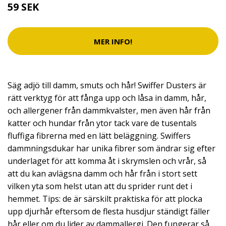
59 SEK
MER INFO!
Säg adjö till damm, smuts och hår! Swiffer Dusters är
rätt verktyg för att fånga upp och låsa in damm, hår,
och allergener från dammkvalster, men även hår från
katter och hundar från ytor tack vare de tusentals
fluffiga fibrerna med en lätt beläggning. Swiffers
dammningsdukar har unika fibrer som ändrar sig efter
underlaget för att komma åt i skrymslen och vrår, så
att du kan avlägsna damm och hår från i stort sett
vilken yta som helst utan att du sprider runt det i
hemmet. Tips: de är särskilt praktiska för att plocka
upp djurhår eftersom de flesta husdjur ständigt fäller
hår eller om du lider av dammallergi. Den fungerar så