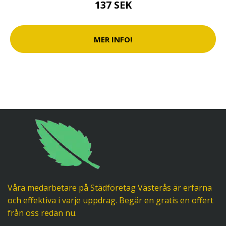
137 SEK
MER INFO!
Våra medarbetare på Städföretag Västerås är erfarna
och effektiva i varje uppdrag. Begär en gratis en offert
från oss redan nu.