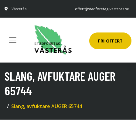
Västerås
offert@stadforetag-vasteras.se
FRI OFFERT
SLANG, AVFUKTARE AUGER
65744
Slang, avfuktare AUGER 65744