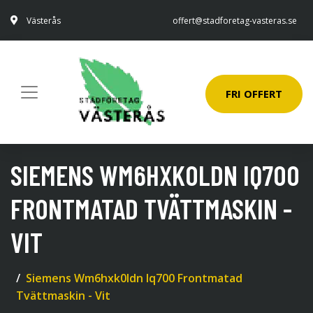
Västerås
offert@stadforetag-vasteras.se
FRI OFFERT
SIEMENS WM6HXK0LDN IQ700
FRONTMATAD TVÄTTMASKIN -
VIT
Siemens Wm6hxk0ldn Iq700 Frontmatad
Tvättmaskin - Vit