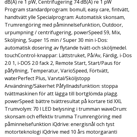
dB(A) re 1 pW, Centrifugering 74 dB(A) re 1 pW
Program standardprogram: bomull, easy care, fintvätt,
handtvätt ylle Specialprogram: Automatisk skonsam,
Trumrengöring med påminnelsefunktion, Outdoor,
urpumpning / centrifugering, powerSpeed 59, Mix,
Sköljning, Super 15 min / Super 30 min i-Dos:
automatisk dosering av flytande tvätt-och sköljmedel.
touchControl-knappar: Lättstruket, På/Av, Färdig, i-Dos
2.0 1, i-DOS 2.0 fack 2, Remote Start, Start/Paus för
påfyllning, Temperatur, VarioSpeed, Förtvätt,
waterPerfect Plus, Varvtal/Sköljstopp
Användning/Säkerhet Påfyllnadsfunktion: stoppa
tvättmaskinen för att lägga till bortglömda plagg.
powerSpeed: bättre tvättresultat på kortare tid XXL
Trumvolym: 70 l LED belysning i trumman waveDrum:
skonsam och effektiv trumma Trumrengöring med
påminnelsefunktion iQdrive: energisnål och tyst
motorteknologi iQdrive med 10 års motorgaranti