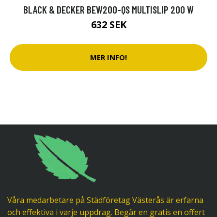
BLACK & DECKER BEW200-QS MULTISLIP 200 W
632 SEK
MER INFO!
Våra medarbetare på Städföretag Västerås är erfarna
och effektiva i varje uppdrag. Begär en gratis en offert