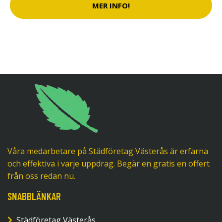
MER INFO!
Våra medarbetare på Städföretag Västerås är erfarna
och effektiva i varje uppdrag. Begär en gratis en offert
från oss redan nu.
SNABBLÄNKAR
Städföretag Västerås