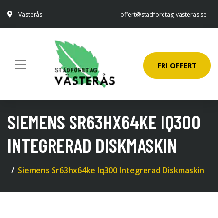
Västerås
offert@stadforetag-vasteras.se
FRI OFFERT
SIEMENS SR63HX64KE IQ300
INTEGRERAD DISKMASKIN
Siemens Sr63hx64ke Iq300 Integrerad Diskmaskin