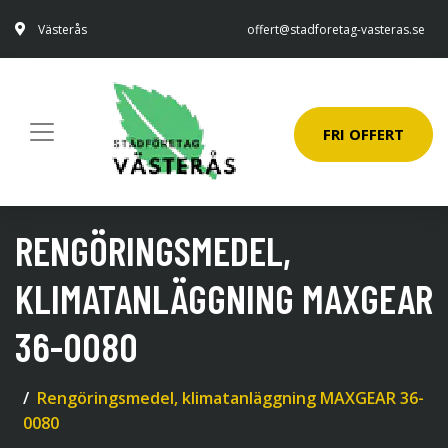
Västerås
offert@stadforetag-vasteras.se
FRI OFFERT
RENGÖRINGSMEDEL,
KLIMATANLÄGGNING MAXGEAR
36-0080
Rengöringsmedel, klimatanläggning MAXGEAR 36-
0080