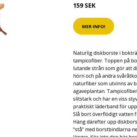
159 SEK
MER INFO!
Naturlig diskborste i boktr
tampicofiber. Toppen på bo
lutande strån som gör att d
hörn och på andra svåråtkom
naturfiber som utvinns av 
agaveplantan. Tampicofiber
slitstark och har en viss sty
praktiskt läderband för upp
Slå bort överflödigt vatten
Häng därefter upp diskborst
“stå” med borstbindlarna ned