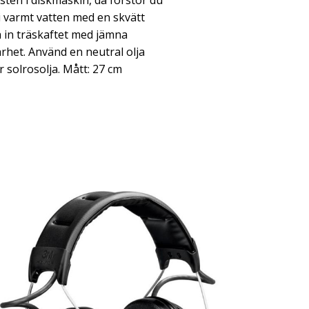
sten i diskmaskin, då förstör du
 varmt vatten med en skvätt
na in träskaftet med jämna
rhet. Använd en neutral olja
er solrosolja. Mått: 27 cm