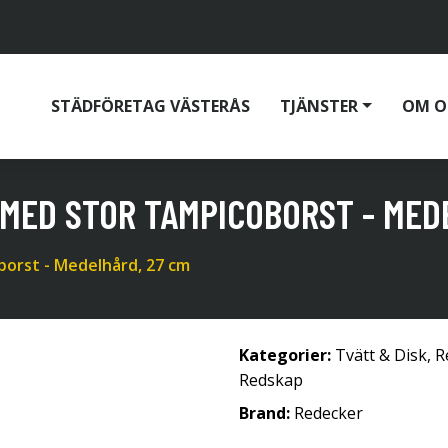
STÄDFÖRETAG VÄSTERÅS
TJÄNSTER
OM O
MED STOR TAMPICOBORST - MED
orst - Medelhård, 27 cm
Kategorier:
Tvätt & Disk
,
R
Redskap
Brand:
Redecker