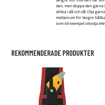
längre. Kör inte den här bor
den, men doppa den gärna i
ättika i då och då. Olja gär
mellanrum för längre hållba
som till exempel olivolja ell
REKOMMENDERADE PRODUKTER