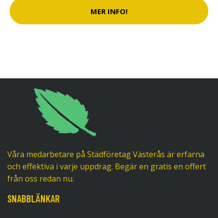
MER INFO!
Våra medarbetare på Städföretag Västerås är erfarna
och effektiva i varje uppdrag. Begär en gratis en offert
från oss redan nu.
SNABBLÄNKAR