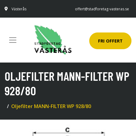
Västerås
offert@stadforetag-vasteras.se
FRI OFFERT
OLJEFILTER MANN-FILTER WP
928/80
Oljefilter MANN-FILTER WP 928/80