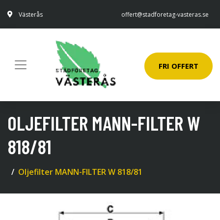
Västerås
offert@stadforetag-vasteras.se
FRI OFFERT
OLJEFILTER MANN-FILTER W
818/81
Oljefilter MANN-FILTER W 818/81