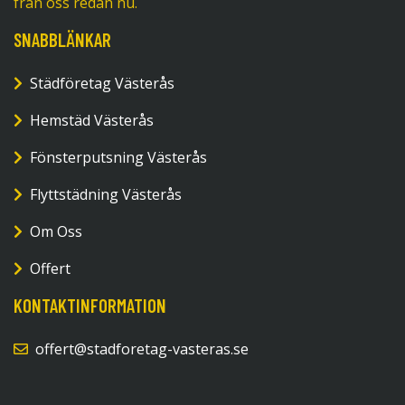
från oss redan nu.
SNABBLÄNKAR
Städföretag Västerås
Hemstäd Västerås
Fönsterputsning Västerås
Flyttstädning Västerås
Om Oss
Offert
KONTAKTINFORMATION
offert@stadforetag-vasteras.se