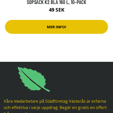
SOPSÄCK K2 BLÅ 160 L, 10-PACK
49 SEK
MER INFO!
Våra medarbetare på Städföretag Västerås är erfarna
och effektiva i varje uppdrag. Begär en gratis en offert