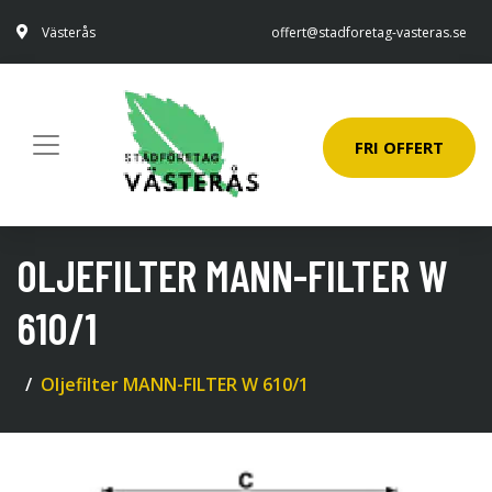
Västerås
offert@stadforetag-vasteras.se
FRI OFFERT
OLJEFILTER MANN-FILTER W
610/1
Oljefilter MANN-FILTER W 610/1