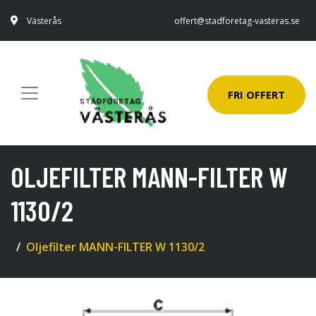
Västerås
offert@stadforetag-vasteras.se
FRI OFFERT
OLJEFILTER MANN-FILTER W
1130/2
Oljefilter MANN-FILTER W 1130/2