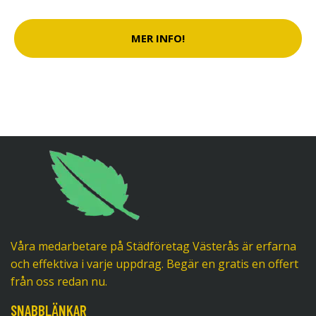
MER INFO!
Våra medarbetare på Städföretag Västerås är erfarna
och effektiva i varje uppdrag. Begär en gratis en offert
från oss redan nu.
SNABBLÄNKAR