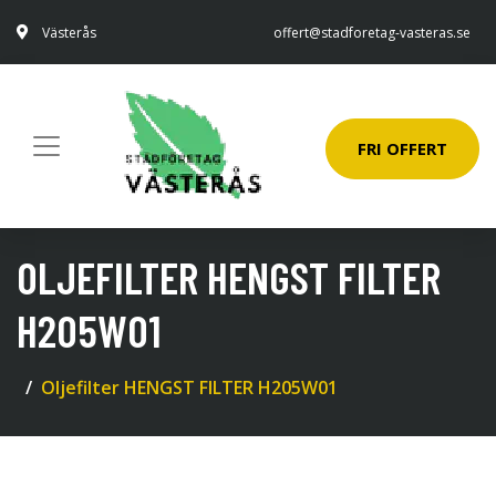
Västerås
offert@stadforetag-vasteras.se
FRI OFFERT
OLJEFILTER HENGST FILTER
H205W01
Oljefilter HENGST FILTER H205W01