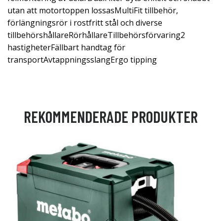
utan att motortoppen lossasMultiFit tillbehör,
förlängningsrör i rostfritt stål och diverse
tillbehörshållareRörhållareTillbehörsförvaring2
hastigheterFällbart handtag för
transportAvtappningsslangErgo tipping
REKOMMENDERADE PRODUKTER