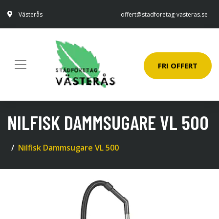
Västerås
offert@stadforetag-vasteras.se
FRI OFFERT
NILFISK DAMMSUGARE VL 500
Nilfisk Dammsugare VL 500