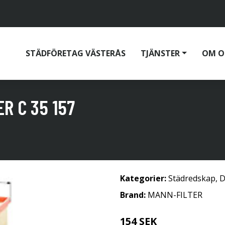
STÄDFÖRETAG VÄSTERÅS
TJÄNSTER
OM O
R C 35 157
Kategorier:
Städredskap
,
D
Brand:
MANN-FILTER
154 SEK