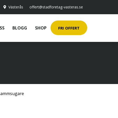
Västerås
offert@stadforetag-vasteras.se
SS
BLOGG
SHOP
FRI OFFERT
ammsugare