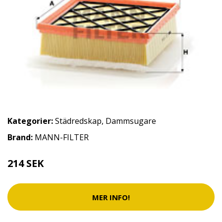
Kategorier:
Städredskap
,
Dammsugare
Brand:
MANN-FILTER
214 SEK
MER INFO!