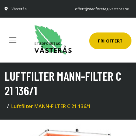
Västerås
offert@stadforetag-vasteras.se
FRI OFFERT
LUFTFILTER MANN-FILTER C
21 136/1
Luftfilter MANN-FILTER C 21 136/1