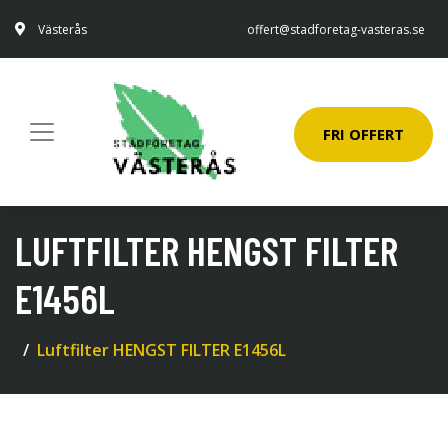
Västerås
offert@stadforetag-vasteras.se
FRI OFFERT
LUFTFILTER HENGST FILTER
E1456L
Luftfilter HENGST FILTER E1456L