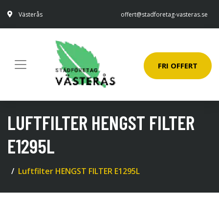
Västerås
offert@stadforetag-vasteras.se
FRI OFFERT
LUFTFILTER HENGST FILTER
E1295L
Luftfilter HENGST FILTER E1295L