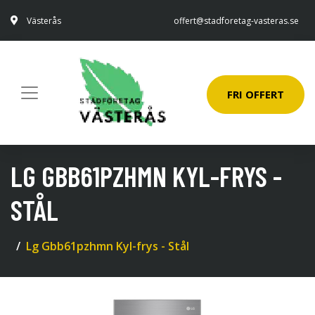
Västerås
offert@stadforetag-vasteras.se
FRI OFFERT
LG GBB61PZHMN KYL-FRYS -
STÅL
Lg Gbb61pzhmn Kyl-frys - Stål