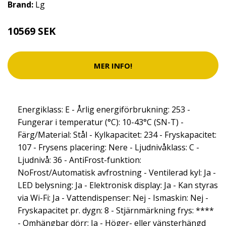
Brand:
Lg
10569 SEK
MER INFO!
Energiklass: E - Årlig energiförbrukning: 253 -
Fungerar i temperatur (°C): 10-43°C (SN-T) -
Färg/Material: Stål - Kylkapacitet: 234 - Fryskapacitet:
107 - Frysens placering: Nere - Ljudnivåklass: C -
Ljudnivå: 36 - AntiFrost-funktion:
NoFrost/Automatisk avfrostning - Ventilerad kyl: Ja -
LED belysning: Ja - Elektronisk display: Ja - Kan styras
via Wi-Fi: Ja - Vattendispenser: Nej - Ismaskin: Nej -
Fryskapacitet pr. dygn: 8 - Stjärnmärkning frys: ****
- Omhängbar dörr: Ja - Höger- eller vänsterhängd