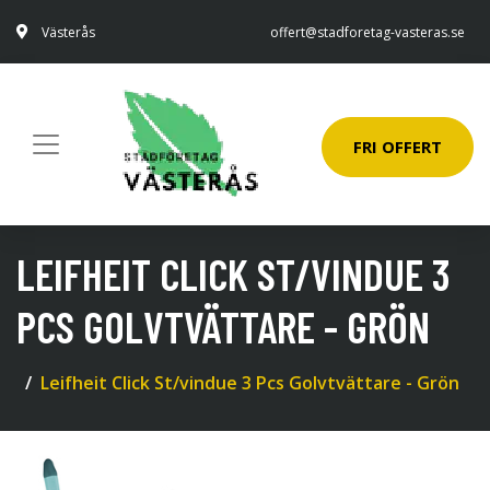
Västerås
offert@stadforetag-vasteras.se
FRI OFFERT
LEIFHEIT CLICK ST/VINDUE 3
PCS GOLVTVÄTTARE - GRÖN
Leifheit Click St/vindue 3 Pcs Golvtvättare - Grön