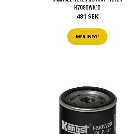
H7090WK10
481 SEK
MER INFO!