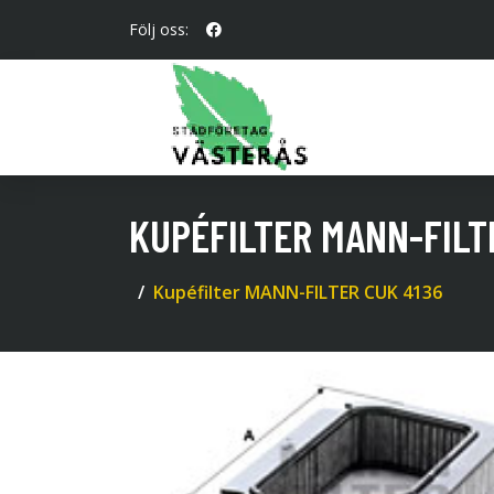
Följ oss:
KUPÉFILTER MANN-FILT
Kupéfilter MANN-FILTER CUK 4136