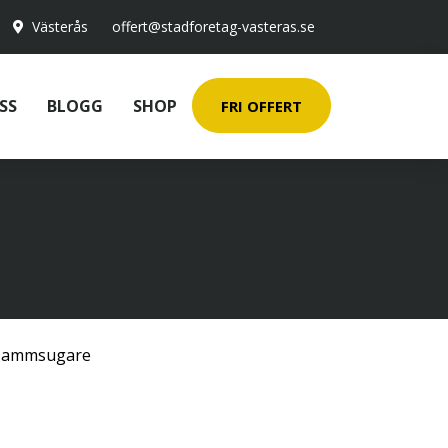
Västerås
offert@stadforetag-vasteras.se
SS
BLOGG
SHOP
FRI OFFERT
ammsugare