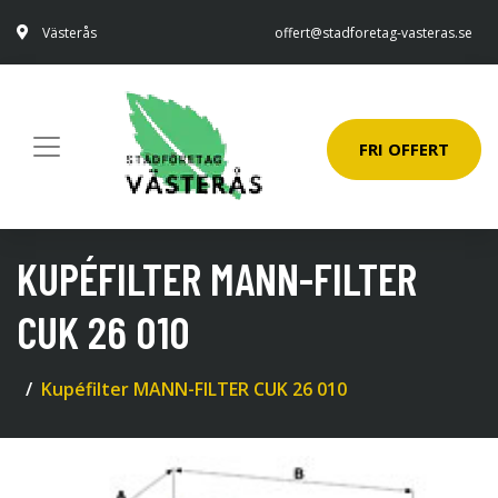
Västerås
offert@stadforetag-vasteras.se
FRI OFFERT
KUPÉFILTER MANN-FILTER
CUK 26 010
Kupéfilter MANN-FILTER CUK 26 010