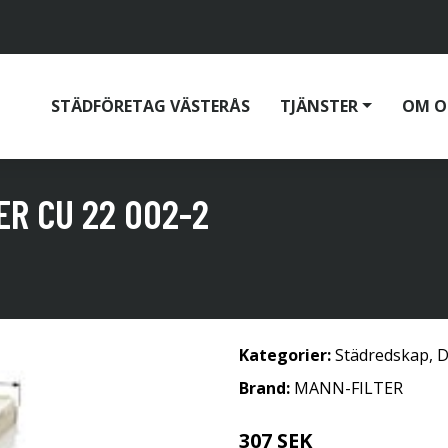
STÄDFÖRETAG VÄSTERÅS
TJÄNSTER
OM O
ER CU 22 002-2
Kategorier:
Städredskap
,
D
Brand:
MANN-FILTER
307 SEK