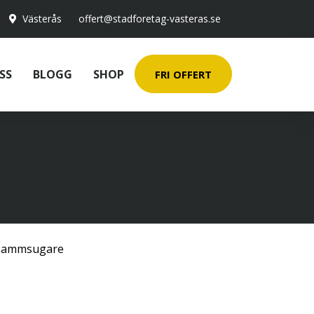
Västerås
offert@stadforetag-vasteras.se
SS
BLOGG
SHOP
FRI OFFERT
ammsugare