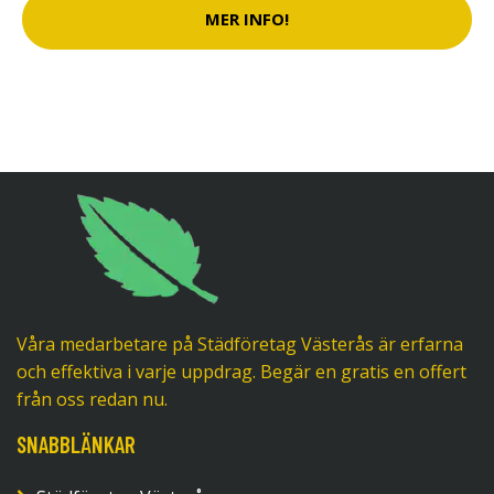
MER INFO!
Våra medarbetare på Städföretag Västerås är erfarna
och effektiva i varje uppdrag. Begär en gratis en offert
från oss redan nu.
SNABBLÄNKAR