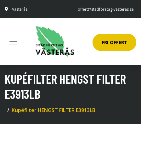
Västerås
offert@stadforetag-vasteras.se
FRI OFFERT
KUPÉFILTER HENGST FILTER
E3913LB
Kupéfilter HENGST FILTER E3913LB