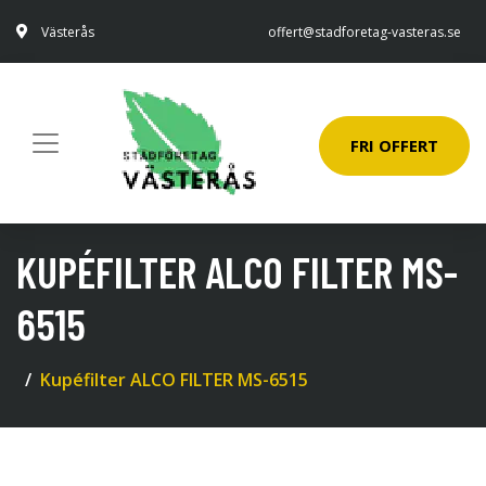
Västerås
offert@stadforetag-vasteras.se
FRI OFFERT
KUPÉFILTER ALCO FILTER MS-
6515
Kupéfilter ALCO FILTER MS-6515