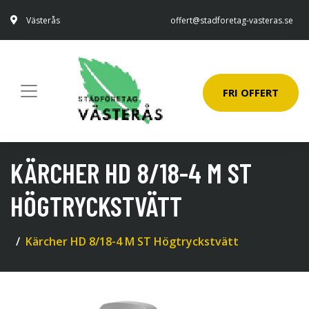
Västerås
offert@stadforetag-vasteras.se
FRI OFFERT
KÄRCHER HD 8/18-4 M ST
HÖGTRYCKSTVÄTT
Kärcher HD 8/18-4 M ST Högtryckstvätt