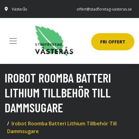
Västerås
offert@stadforetag-vasteras.se
FRI OFFERT
IROBOT ROOMBA BATTERI
LITHIUM TILLBEHÖR TILL
DAMMSUGARE
Irobot Roomba Batteri Lithium Tillbehör Till
Dammsugare