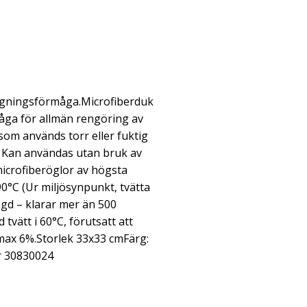
gningsförmåga.Microfiberduk
a för allmän rengöring av
som används torr eller fuktig
t. Kan användas utan bruk av
icrofiberöglor av högsta
90°C (Ur miljösynpunkt, tvätta
gd – klarar mer än 500
tvätt i 60°C, förutsatt att
max 6%.Storlek 33x33 cmFärg:
 30830024