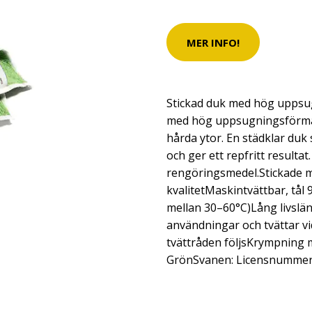
MER INFO!
Stickad duk med hög uppsu
med hög uppsugningsförmåg
hårda ytor. En städklar duk 
och ger ett repfritt resulta
rengöringsmedel.Stickade m
kvalitetMaskintvättbar, tål 
mellan 30–60°C)Lång livslän
användningar och tvättar vid 
tvättråden följsKrympning 
GrönSvanen: Licensnummer