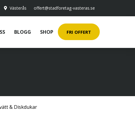
Västerås
offert@stadforetag-vasteras.se
SS
BLOGG
SHOP
FRI OFFERT
vätt & Diskdukar