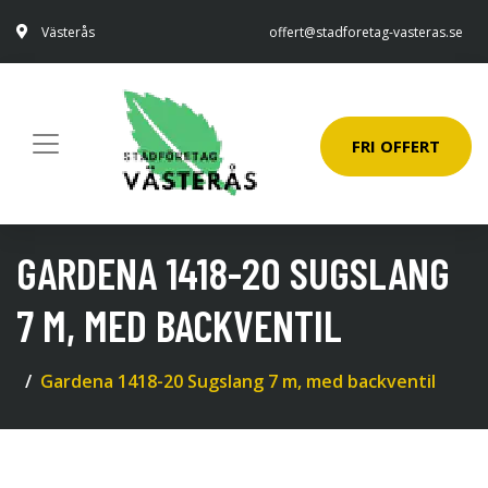
Västerås
offert@stadforetag-vasteras.se
FRI OFFERT
GARDENA 1418-20 SUGSLANG
7 M, MED BACKVENTIL
Gardena 1418-20 Sugslang 7 m, med backventil