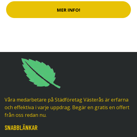
MER INFO!
Våra medarbetare på Städföretag Västerås är erfarna
och effektiva i varje uppdrag. Begär en gratis en offert
från oss redan nu.
SNABBLÄNKAR