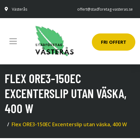
Västerås
offert@stadforetag-vasteras.se
FRI OFFERT
FLEX ORE3-150EC
EXCENTERSLIP UTAN VÄSKA,
400 W
Flex ORE3-150EC Excenterslip utan väska, 400 W