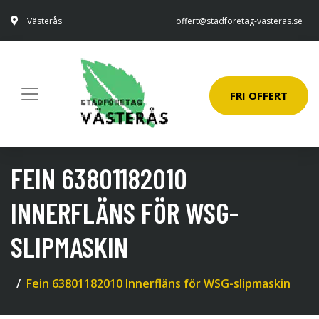
Västerås
offert@stadforetag-vasteras.se
FRI OFFERT
FEIN 63801182010
INNERFLÄNS FÖR WSG-
SLIPMASKIN
Fein 63801182010 Innerfläns för WSG-slipmaskin