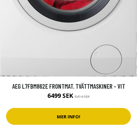
AEG L7FBM862E FRONTMAT. TVÄTTMASKINER - VIT
6499 SEK
8414 SEK
MER INFO!