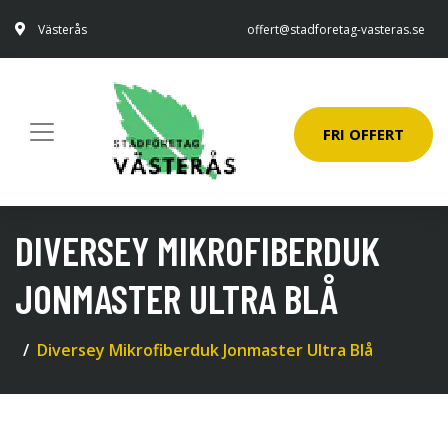
Västerås
offert@stadforetag-vasteras.se
FRI OFFERT
DIVERSEY MIKROFIBERDUK
JONMASTER ULTRA BLÅ
Diversey Mikrofiberduk Jonmaster Ultra Blå