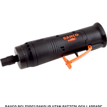
BAHCO BCL32DG1 RAKSLIP UTAN BATTERI OCH LADDARE