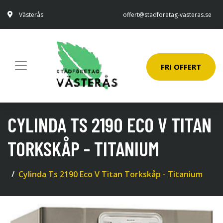
Västerås
offert@stadforetag-vasteras.se
FRI OFFERT
CYLINDA TS 2190 ECO V TITAN
TORKSKÅP - TITANIUM
Cylinda Ts 2190 Eco V Titan Torkskåp - Titanium