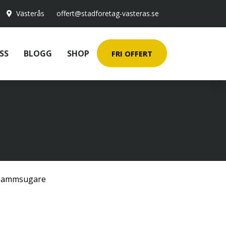
Västerås
offert@stadforetag-vasteras.se
SS
BLOGG
SHOP
FRI OFFERT
ammsugare