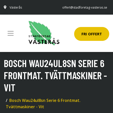
Västerås
offert@stadforetag-vasteras.se
FRI OFFERT
BOSCH WAU24UL8SN SERIE 6
FRONTMAT. TVÄTTMASKINER -
VIT
Bosch Wau24ul8sn Serie 6 Frontmat.
Tvättmaskiner - Vit