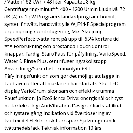
/ Vatten³: 62 kWh / 43 liter Kapacitet: 8 kg
Centrifugering/minut**: 400 - 1200 U/min Ljudnivå: 72
dB (A) re 1 pW Program standardprogram: bomull,
syntet, fintvätt, handtvätt ylle W_F44-F Specialprogram:
urpumpning / centrifugering, Mix, Sköljning
SpeedPerfect: tvätta rent på upp till 65% kortare tid.
*** Förbrukning och prestanda Touch Control-
knappar: Färdig, Start/Paus för påfyllning, VarioSpeed,
Water & Rinse Plus, centrifugering/sköljstopp
Användning/Säkerhet Trumvolym: 63 l
Påfyllningsfunktion som gör det möjligt att lägga in
tvätt även efter att maskinen har startats. Stor LED-
display VarioDrum: skonsam och effektiv trumma
Pausfunktion: Ja EcoSilence Drive: energisnål och tyst
motorteknologi AntiVibration Design: ökad stabilitet
och tystare gång Indikation vid överdosering av
tvättmedel Elektronisk barnspärr Självrengörande
tvättmedelsfack Teknisk information 10 års