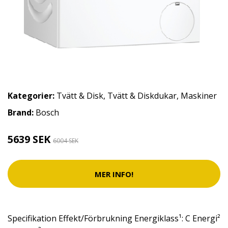
Kategorier:
Tvätt & Disk
,
Tvätt & Diskdukar
,
Maskiner
Brand:
Bosch
5639 SEK
6004 SEK
MER INFO!
Specifikation Effekt/Förbrukning Energiklass¹: C Energi²