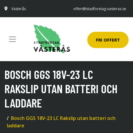
Västerås
offert@stadforetag-vasteras.se
FRI OFFERT
BOSCH GGS 18V-23 LC
RAKSLIP UTAN BATTERI OCH
LADDARE
Bosch GGS 18V-23 LC Rakslip utan batteri och
laddare