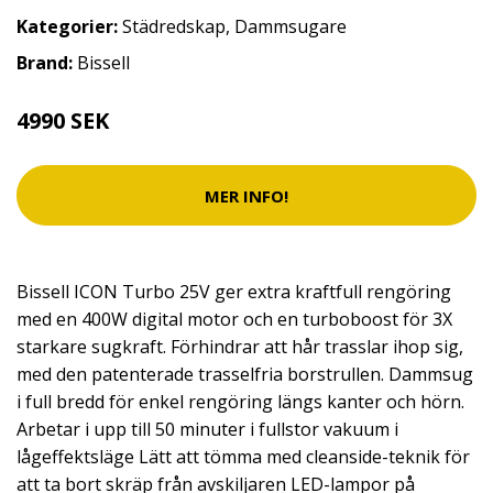
Kategorier:
Städredskap
,
Dammsugare
Brand:
Bissell
4990 SEK
MER INFO!
Bissell ICON Turbo 25V ger extra kraftfull rengöring
med en 400W digital motor och en turboboost för 3X
starkare sugkraft. Förhindrar att hår trasslar ihop sig,
med den patenterade trasselfria borstrullen. Dammsug
i full bredd för enkel rengöring längs kanter och hörn.
Arbetar i upp till 50 minuter i fullstor vakuum i
lågeffektsläge Lätt att tömma med cleanside-teknik för
att ta bort skräp från avskiljaren LED-lampor på