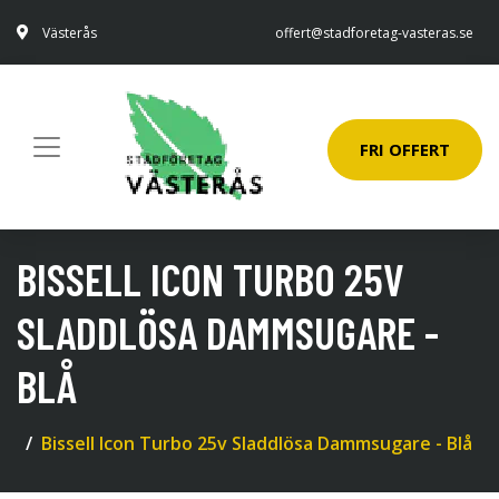
Västerås
offert@stadforetag-vasteras.se
FRI OFFERT
BISSELL ICON TURBO 25V
SLADDLÖSA DAMMSUGARE -
BLÅ
Bissell Icon Turbo 25v Sladdlösa Dammsugare - Blå