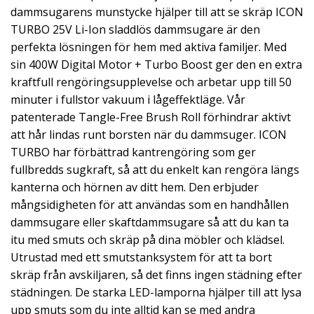
dammsugarens munstycke hjälper till att se skräp ICON
TURBO 25V Li-Ion sladdlös dammsugare är den
perfekta lösningen för hem med aktiva familjer. Med
sin 400W Digital Motor + Turbo Boost ger den en extra
kraftfull rengöringsupplevelse och arbetar upp till 50
minuter i fullstor vakuum i lågeffektläge. Vår
patenterade Tangle-Free Brush Roll förhindrar aktivt
att hår lindas runt borsten när du dammsuger. ICON
TURBO har förbättrad kantrengöring som ger
fullbredds sugkraft, så att du enkelt kan rengöra längs
kanterna och hörnen av ditt hem. Den erbjuder
mångsidigheten för att användas som en handhållen
dammsugare eller skaftdammsugare så att du kan ta
itu med smuts och skräp på dina möbler och klädsel.
Utrustad med ett smutstanksystem för att ta bort
skräp från avskiljaren, så det finns ingen städning efter
städningen. De starka LED-lamporna hjälper till att lysa
upp smuts som du inte alltid kan se med andra