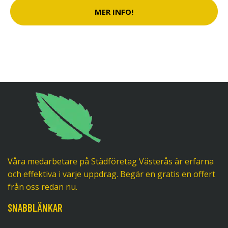
MER INFO!
Våra medarbetare på Städföretag Västerås är erfarna
och effektiva i varje uppdrag. Begär en gratis en offert
från oss redan nu.
SNABBLÄNKAR