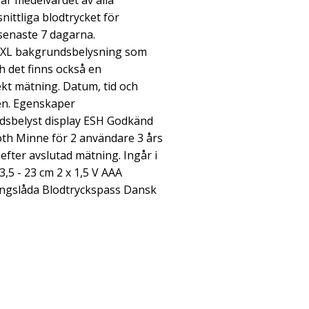
sar medelvärdet av alla
ittliga blodtrycket för
senaste 7 dagarna.
XXL bakgrundsbelysning som
ch det finns också en
ekt mätning. Datum, tid och
yen. Egenskaper
dsbelyst display ESH Godkänd
oth Minne för 2 användare 3 års
efter avslutad mätning. Ingår i
,5 - 23 cm 2 x 1,5 V AAA
ingslåda Blodtryckspass Dansk