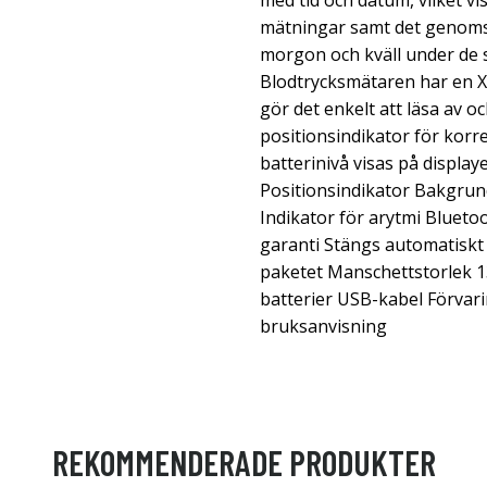
med tid och datum, vilket vi
mätningar samt det genomsn
morgon och kväll under de 
Blodtrycksmätaren har en 
gör det enkelt att läsa av o
positionsindikator för korr
batterinivå visas på displa
Positionsindikator Bakgrun
Indikator för arytmi Blueto
garanti Stängs automatiskt 
paketet Manschettstorlek 13
batterier USB-kabel Förvar
bruksanvisning
REKOMMENDERADE PRODUKTER