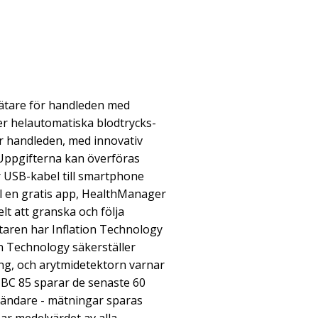
ätare för handleden med
r helautomatiska blodtrycks-
r handleden, med innovativ
Uppgifterna kan överföras
r USB-kabel till smartphone
ill en gratis app, HealthManager
elt att granska och följa
aren har Inflation Technology
on Technology säkerställer
g, och arytmidetektorn varnar
 BC 85 sparar de senaste 60
vändare - mätningar sparas