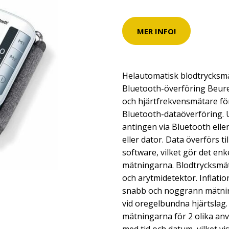
MER INFO!
Helautomatisk blodtrycksm
Bluetooth-överföring Beure
och hjärtfrekvensmätare fö
Bluetooth-dataöverföring. 
antingen via Bluetooth elle
eller dator. Data överförs t
software, vilket gör det enk
mätningarna. Blodtrycksmät
och arytmidetektor. Inflati
snabb och noggrann mätnin
vid oregelbundna hjärtslag.
mätningarna för 2 olika an