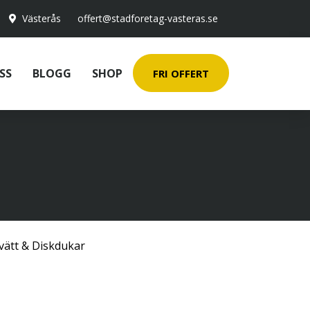
Västerås
offert@stadforetag-vasteras.se
SS
BLOGG
SHOP
FRI OFFERT
vätt & Diskdukar