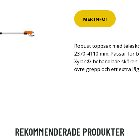
MER INFO!
Robust toppsax med telesk
2370-4110 mm. Passar för bå
Xylan®-behandlade skären 
övre grepp och ett extra läg
REKOMMENDERADE PRODUKTER