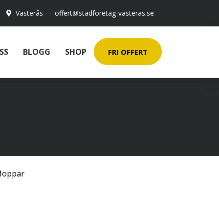
Västerås
offert@stadforetag-vasteras.se
SS
BLOGG
SHOP
FRI OFFERT
oppar