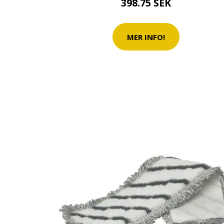
398.75 SEK
MER INFO!