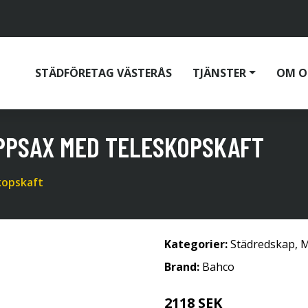
STÄDFÖRETAG VÄSTERÅS
TJÄNSTER
OM O
OPPSAX MED TELESKOPSKAFT
kopskaft
Kategorier:
Städredskap
,
M
Brand:
Bahco
2118 SEK