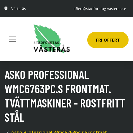
Västerås
offert@stadforetag-vasteras.se
FRI OFFERT
ASKO PROFESSIONAL
WMC6763PC.S FRONTMAT.
TVÄTTMASKINER - ROSTFRITT
STÅL
Asko Professional Wmc6763pc.s Frontmat.