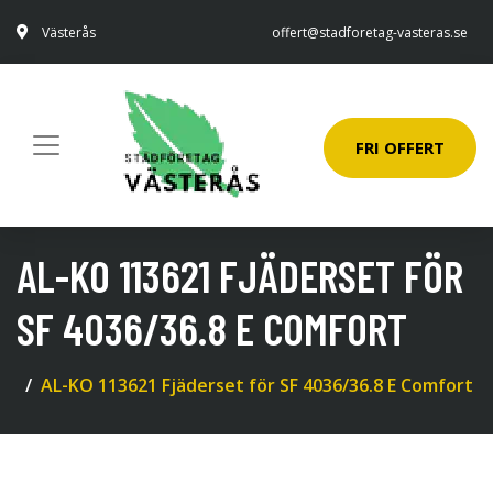
Västerås
offert@stadforetag-vasteras.se
FRI OFFERT
AL-KO 113621 FJÄDERSET FÖR
SF 4036/36.8 E COMFORT
AL-KO 113621 Fjäderset för SF 4036/36.8 E Comfort