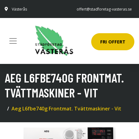
Västerås
offert@stadforetag-vasteras.se
FRI OFFERT
AEG L6FBE740G FRONTMAT.
TVÄTTMASKINER - VIT
Aeg L6fbe740g Frontmat. Tvättmaskiner - Vit