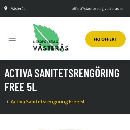
Västerås
offert@stadforetag-vasteras.se
FRI OFFERT
ACTIVA SANITETSRENGÖRING
FREE 5L
Activa Sanitetsrengöring Free 5L