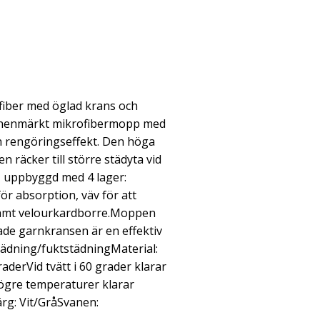
fiber med öglad krans och
anenmärkt mikrofibermopp med
 rengöringseffekt. Den höga
 räcker till större städyta vid
, uppbyggd med 4 lager:
ör absorption, väv för att
 samt velourkardborre.Moppen
lade garnkransen är en effektiv
ädning/fuktstädningMaterial:
aderVid tvätt i 60 grader klarar
ögre temperaturer klarar
rg: Vit/GråSvanen: