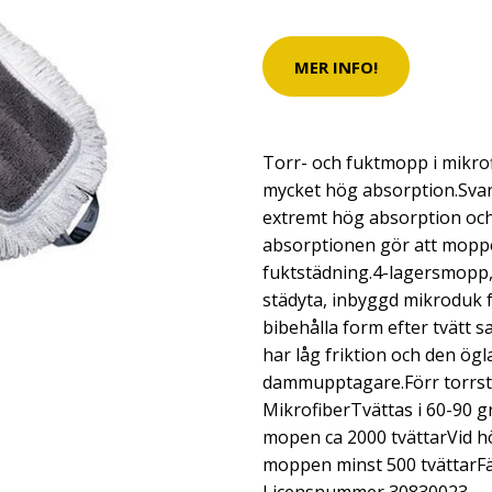
MER INFO!
Torr- och fuktmopp i mikro
mycket hög absorption.Sv
extremt hög absorption och
absorptionen gör att moppen
fuktstädning.4-lagersmopp
städyta, inbyggd mikroduk f
bibehålla form efter tvätt
har låg friktion och den ög
dammupptagare.Förr torrst
MikrofiberTvättas i 60-90 gr
mopen ca 2000 tvättarVid h
moppen minst 500 tvättarFä