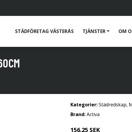
STÄDFÖRETAG VÄSTERÅS
TJÄNSTER
OM O
 60CM
Kategorier:
Städredskap
,
M
Brand:
Activa
156.25 SEK