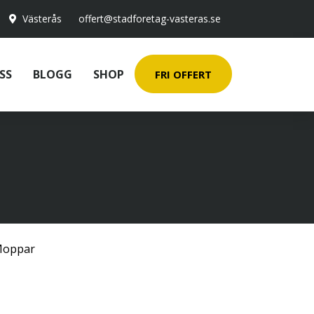
Västerås
offert@stadforetag-vasteras.se
SS
BLOGG
SHOP
FRI OFFERT
oppar