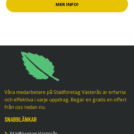
MER INFO!
Våra medarbetare på Städföretag Västerås är erfarna
och effektiva i varje uppdrag. Begär en gratis en offert
från oss redan nu.
SNABBLÄNKAR
Städföretag Västerås