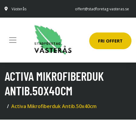
Västerås
offert@stadforetag-vasteras.se
FRI OFFERT
ACTIVA MIKROFIBERDUK
ANTIB.50X40CM
Activa Mikrofiberduk Antib.50x40cm